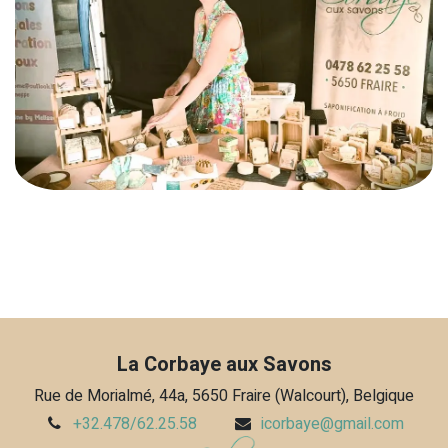
La Corbaye aux Savons
Rue de Morialmé, 44a, 5650 Fraire (Walcourt), Belgique
+32.478/62.25.58
icorbaye​@gmail.com